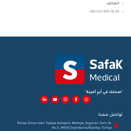
الهاتف
:
90-537-691-76-95+
"صحتك في أيدٍ أمينة"
تواصل معنا
İstinye Üniversitesi Topkapı Kampüsü, Maltepe, Teyyareci Sami Sk.
No:3, 34010 Zeytinburnu/İstanbul, Türkiye