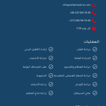
info@safakmedical.com
90-537-691-76-95+
213-560-94-19-46+
كل يوم 7/24
العمليات
جراحة القلب
إعادة التأهيل البدني
الجراحة العامة
جراحة الأعصاب
جراحة العظام والكسور
طب المسالك البولية
جراحة الجهاز الهضمي المتقدمة
الخصوبة
جراحة الأورام
زراعة الأعضاء
علاج السرطان
زراعة نخاع العظم