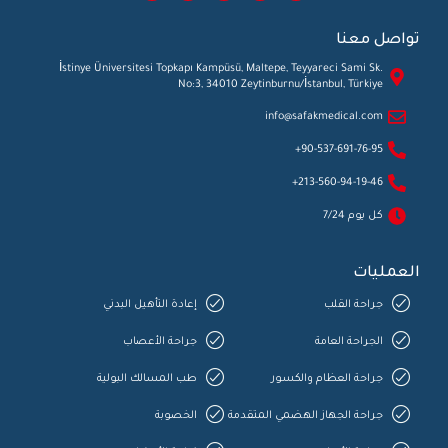
تواصل معنا
İstinye Üniversitesi Topkapı Kampüsü, Maltepe, Teyyareci Sami Sk.
No:3, 34010 Zeytinburnu/İstanbul, Türkiye
info@safakmedical.com
90-537-691-76-95+
213-560-94-19-46+
كل يوم 7/24
العمليات
جراحة القلب
إعادة التأهيل البدني
الجراحة العامة
جراحة الأعصاب
جراحة العظام والكسور
طب المسالك البولية
جراحة الجهاز الهضمي المتقدمة
الخصوبة