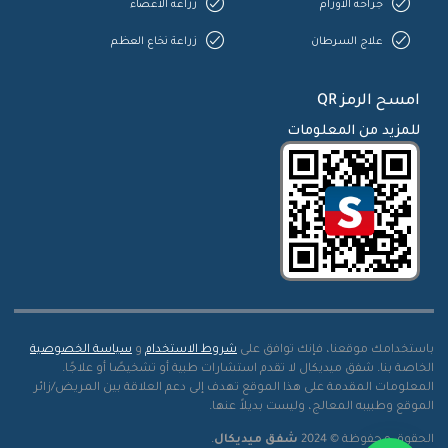
جراحة الأورام
زراعة الأعضاء
علاج السرطان
زراعة نخاع العظم
امسح الرمز QR
للمزيد من المعلومات
باستخدامك موقعنا، فإنك توافق على
شروط الاستخدام
و
سياسة الخصوصية
الخاصة بنا. شفق ميديكال لا تقدم استشارات طبية أو تشخيصًا أو علاجًا.
المعلومات المقدمة على هذا الموقع تهدف إلى دعم العلاقة بين المريض/زائر
الموقع وطبيبه المعالج، وليست بديلاً عنها.
الحقوق محفوظة © 2024
شفق ميديكال
.