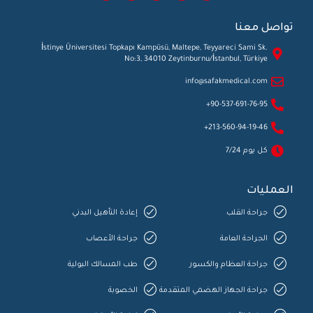
تواصل معنا
İstinye Üniversitesi Topkapı Kampüsü, Maltepe, Teyyareci Sami Sk.
No:3, 34010 Zeytinburnu/İstanbul, Türkiye
info@safakmedical.com
90-537-691-76-95+
213-560-94-19-46+
كل يوم 7/24
العمليات
جراحة القلب
إعادة التأهيل البدني
الجراحة العامة
جراحة الأعصاب
جراحة العظام والكسور
طب المسالك البولية
جراحة الجهاز الهضمي المتقدمة
الخصوبة