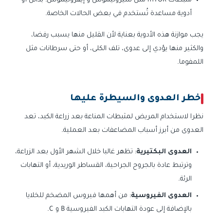
مثبطات mTOR مثل سيروليموس و إيفروليموس: بدائل أو
أدوية مساعدة تُستخدم في بعض الحالات الخاصة.
يجب موازنة هذه الأدوية بعناية لأن القليل منها يسبب رفضا،
والكثير منها يؤدي إلى عدوى، تلف الكلى، أو حتى سرطانات مثل
اللمفوما.
خطر العدوى والسيطرة عليها
نظرا لاستخدام المريض لمثبطات المناعة بعد زراعة الكبد، تعد
العدوى من أبرز أسباب المضاعفات بعد العملية.
العدوى البكتيرية
: تظهر غالبا خلال الشهر الأول بعد الزراعة،
وترتبط عادة بالجروح الجراحية، القساطر الوريدية، أو التهابات
الرئة.
العدوى الفيروسية
: من أهمها فيروس المضخم للخلايا
بالإضافة إلى عودة التهابات الكبد الفيروسية B و C.