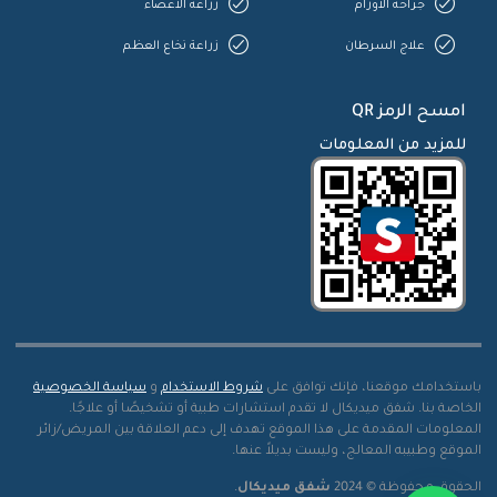
جراحة الأورام
زراعة الأعضاء
علاج السرطان
زراعة نخاع العظم
امسح الرمز QR
للمزيد من المعلومات
باستخدامك موقعنا، فإنك توافق على
شروط الاستخدام
و
سياسة الخصوصية
الخاصة بنا. شفق ميديكال لا تقدم استشارات طبية أو تشخيصًا أو علاجًا.
المعلومات المقدمة على هذا الموقع تهدف إلى دعم العلاقة بين المريض/زائر
الموقع وطبيبه المعالج، وليست بديلاً عنها.
الحقوق محفوظة © 2024
شفق ميديكال
.