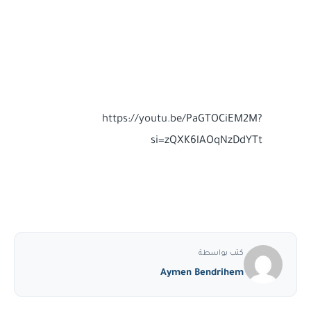
https://youtu.be/PaGTOCiEM2M?
si=zQXK6lAOqNzDdYTt
كتب بواسطة
Aymen Bendrihem