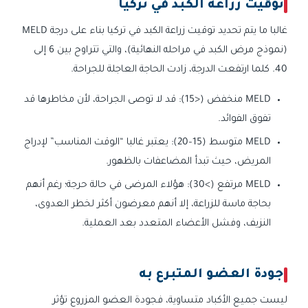
توقيت زراعة الكبد في تركيا
غالبا ما يتم تحديد توقيت زراعة الكبد في تركيا بناء على درجة MELD
(نموذج مرض الكبد في مراحله النهائية)، والتي تتراوح بين 6 إلى
40. كلما ارتفعت الدرجة، زادت الحاجة العاجلة للجراحة.
MELD منخفض (<15): قد لا توصى الجراحة، لأن مخاطرها قد
تفوق الفوائد.
MELD متوسط (15–20): يعتبر غالبا “الوقت المناسب” لإدراج
المريض، حيث تبدأ المضاعفات بالظهور.
MELD مرتفع (>30): هؤلاء المرضى في حالة حرجة؛ رغم أنهم
بحاجة ماسة للزراعة، إلا أنهم معرضون أكثر لخطر العدوى،
النزيف، وفشل الأعضاء المتعدد بعد العملية.
جودة العضو المتبرع به
ليست جميع الأكباد متساوية، فجودة العضو المزروع تؤثر