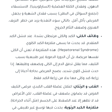
ضعف تصنيع البروتينات مثل الألبومين، سوء امتصاص
الدهون، وفقدان الكتلة العضلية (الساركوبينيا). الاستسقاء
(تجمع السوائل في البطن) يسبب فقدان الشهية و يجعل
المريض يأكل أقل. بالتالي سوء التغذية يزيد من خطر النزيف،
العدوى وضعف التئام الجروح.
وظائف الكلى:
الكبد والكلى مرتبطان بشدة. عند فشل الكبد
المتقدم، قد يحدث ما يسمى متلازمة الكبد الكلوي
(Hepatorenal Syndrome). هذه المتلازمة لا تعني أن الكلى
نفسها مريضة، بل أن الدورة الدموية غير طبيعية بسبب
التليف، مما يقلل تدفق الدم إلى الكلى ويضعف وظيفتها. إذا
حدث فشل كلوي شديد، يصبح المريض بحاجة أحيانا إلى
زراعة كبد وكلى معا بدلا من زراعة الكبد فقط.
القلب و الرئتان:
اعتلال عضلة القلب الكبدي: مرضى التليف
المزمن قد يصابون بضعف في عضلة القلب، لكن الأعراض
قد لا تظهر إلا عند الضغط على الجسم (مثل أثناء الجراحة).
متلازمة الكبد الرئوية:
يحدث فيها توسع غير طبيعي في