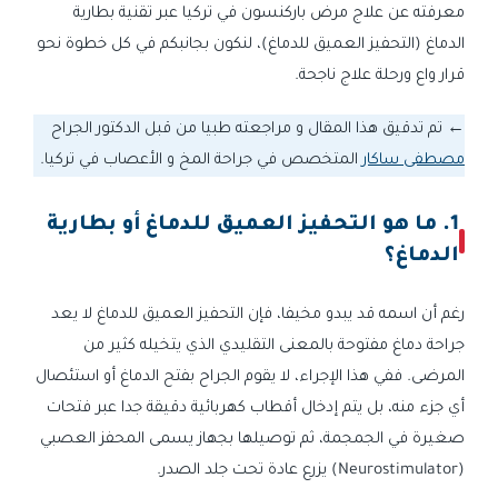
معرفته عن علاج مرض باركنسون في تركيا عبر تقنية بطارية
الدماغ (التحفيز العميق للدماغ)، لنكون بجانبكم في كل خطوة نحو
قرار واع ورحلة علاج ناجحة.
←
تم تدقيق هذا المقال و مراجعته طبيا من قبل الدكتور الجراح
مصطفى ساكار
المتخصص في جراحة المخ و الأعصاب في تركيا.
1. ما هو التحفيز العميق للدماغ أو بطارية
الدماغ؟
رغم أن اسمه قد يبدو مخيفا، فإن التحفيز العميق للدماغ لا يعد
جراحة دماغ مفتوحة بالمعنى التقليدي الذي يتخيله كثير من
المرضى. ففي هذا الإجراء، لا يقوم الجراح بفتح الدماغ أو استئصال
أي جزء منه، بل يتم إدخال أقطاب كهربائية دقيقة جدا عبر فتحات
صغيرة في الجمجمة، ثم توصيلها بجهاز يسمى المحفز العصبي
(Neurostimulator) يزرع عادة تحت جلد الصدر.