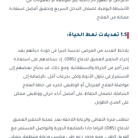
الأعراض أو ظهور آثار جانبية غير متوقعة أو صعوبات في
الأنشطة اليومية، لضمان التدخل السريع وتحقيق أفضل استفادة
ممكنة من العلاج.
1.5 تعديلات نمط الحياة:
يلاحظ العديد من المرضى تحسنا كبيرا في جودة حياتهم بعد
إجراء التحفيز العميق للدماغ (DBS)، إذ يساعدهم على استعادة
قدر أكبر من الحركة والاستقلالية. ومع ذلك، قد يحتاج بعضهم إلى
الاستمرار في تناول الأدوية ولكن بجرعات أقل، بالإضافة إلى
مواصلة العلاج الفيزيائي أو الوظيفي كجزء من خطة العلاج
الشاملة، لضمان الحفاظ على أفضل أداء حركي ووظيفي ممكن
على المدى الطويل.
تتطلب فترة التعافي والرعاية اللاحقة بعد عملية التحفيز العميق
للدماغ (DBS) التزاما جادا بالمتابعة الدورية والتواصل المستمر مع
الفريق الطبي. ومع وجود دعم طبي مناسب ورعاية منتظمة، يتمكن