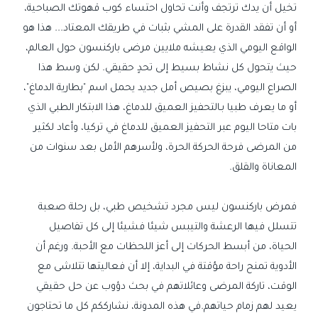
تخيل أن يدك ترتجف وأنت تحاول احتساء كوب قهوتك الصباحية،
أو أن تفقد القدرة على المشي بثبات في طريقك المعتاد... هذا هو
الواقع اليومي الذي يعيشه ملايين مرضى باركنسون حول العالم،
حيث يتحول كل نشاط بسيط إلى تحدٍ حقيقي. لكن وسط هذا
الصراع اليومي، يبزغ بصيص أمل جديد يحمل اسم "بطارية الدماغ"،
أو ما يعرف طبيا بـالتحفيز العميق للدماغ، هذا الابتكار الطبي الذي
بات متاحا اليوم عبر التحفيز العميق للدماغ في تركيا، وأعاد لكثير
من المرضى فرحة الحركة الحرة، ولأسرهم الأمل بعد سنوات من
المعاناة والقلق.
فمرض باركنسون ليس مجرد تشخيص طبي، بل رحلة صعبة
تتسلل فيها الرعشة والتيبس شيئا فشيئا إلى كل تفاصيل
الحياة، من أبسط الحركات إلى أعز اللحظات مع الأحبة. ورغم أن
الأدوية تمنح راحة مؤقتة في البداية، إلا أن فعاليتها تتلاشى مع
الوقت، تاركة المرضى وعائلاتهم في بحث دؤوب عن حل حقيقي
يعيد لهم زمام حياتهم.في هذه المدونة، نشارككم كل ما تحتاجون