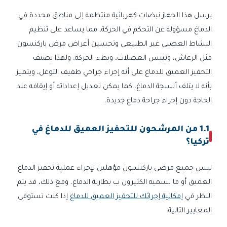
يرسل هذا الجهاز نبضات كهربائية منتظمة إلى مناطق محددة في
الدماغ مسؤولة عن التحكم في الحركة، مما يساعد على تنظيم
النشاط العصبي غير الطبيعي وتحسين أعراض مرض باركنسون
مثل الرعاش، وتيبس العضلات، وبطء الحركة. ولهذا يصنف
التحفيز العميق للدماغ على أنه إجراء جراحي طفيف التوغل، ويتميز
بأنه لا يتلف أنسجة الدماغ، كما يمكن تعديل إعداداته أو إيقافه عند
الحاجة دون إجراء جراحة دماغ جديدة.
1.1 من المرشحون للتحفيز العميق للدماغ في
تركيا؟
ليس جميع مرضى باركنسون مؤهلين لإجراء عملية تحفيز الدماغ
العميق أو ما يسميه الكثيرون ب بطارية الدماغ. ومع ذلك، قد يتم
النظر في
إمكانية إجرائك للتحفيز العميق للدماغ
إذا كنت تستوفي
المعايير التالية: