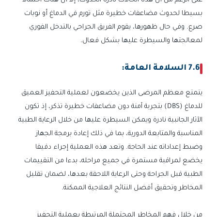
على الرغم من أن هذه الحالات نادرة الحدوث، إلا أن هناك احتمالا
بسيطا لحدوث مضاعفات خطيرة مثل تورم في الدماغ أو نوبات
صرع. وفي حال ظهورها، يقوم الفريق الجراحي بالتدخل الفوري
لمعالجتها والسيطرة عليها بشكل فعال.
7.6 السلامة العامة:
يتمتع معظم المرضى الذين يخضعون لعملية التحفيز العميق
للدماغ (DBS) بتجربة آمنة دون مضاعفات خطيرة تذكر، إذ تكون
الآثار الجانبية نادرة ويمكن السيطرة عليها من خلال الرعاية الطبية
المناسبة والمتابعة الدورية، بما في ذلك إعادة برمجة الجهاز
وضبط إعداداته عند الحاجة. وتعد هذه العملية إجراء دقيقا
يخضع لمراقبة مستمرة في جميع مراحله، بدءا من التقييمات
الطبية قبل الجراحة وحتى الرعاية اللاحقة بعدها، لضمان تقليل
المخاطر وتحقيق أفضل النتائج العلاجية الممكنة.
من خلال فهم المخاطر المحتملة المرتبطة بعملية التحفيز