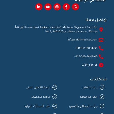
"صحتك في أيدٍ أمينة"
تواصل معنا
İstinye Üniversitesi Topkapı Kampüsü, Maltepe, Teyyareci Sami Sk.
No:3, 34010 Zeytinburnu/İstanbul, Türkiye
info@safakmedical.com
90-537-691-76-95+
213-560-94-19-46+
كل يوم 7/24
العمليات
جراحة القلب
إعادة التأهيل البدني
الجراحة العامة
جراحة الأعصاب
جراحة العظام والكسور
طب المسالك البولية