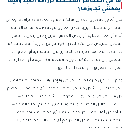
ما هي المخاطر المحتملة لزراعة الكبد وكيف
يمكنني تجاوزها؟
مثل أي جراحة كبرى، تعد زراعة الكبد عملية معقدة قد ترافقها بعض
المخاطر المحتملة، أبرزها خطر العدوى نتيجة ضعف مناعة الجسم
أثناء أو بعد العملية، أو رفض العضو المزروع حين يتعرف الجهاز
المناعي للمريض على الكبد الجديد كجسم غريب ويبدأ بمهاجمته. كما
قد تحدث مضاعفات مرتبطة بالتخدير مثل الحساسية أو صعوبات
التنفس، إلى جانب مشكلات جراحية محتملة كـ النزيف، أو اضطرابات
القنوات الصفراوية، أو التجلطات الدموية.
ومع ذلك، فإن خبرة الفريق الجراحي والإجراءات الدقيقة المتبعة قبل
الجراحة تقللان بشكل كبير من احتمالية حدوث أي مضاعفات. يخضع
كل من المريض والمتبرع إلى فحوصات شاملة قبل العملية —
تشمل التحاليل المخبرية، والتصوير الطبي، وتقييم الحالة العامة —
للتأكد من أهليتهما للجراحة واستبعاد أي مخاطر مسبقة. هذه
التحضيرات تتيح التعامل المبكر مع أي مشكلات محتملة وتزيد