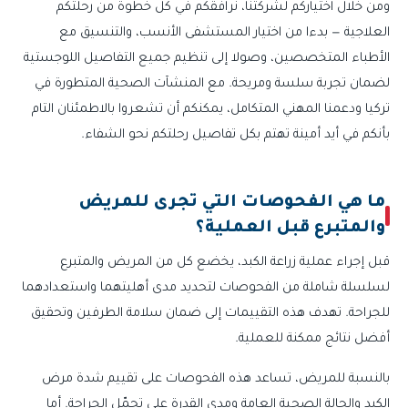
ومن خلال اختياركم لشركتنا، نرافقكم في كل خطوة من رحلتكم
العلاجية — بدءا من اختيار المستشفى الأنسب، والتنسيق مع
الأطباء المتخصصين، وصولا إلى تنظيم جميع التفاصيل اللوجستية
لضمان تجربة سلسة ومريحة. مع المنشآت الصحية المتطورة في
تركيا ودعمنا المهني المتكامل، يمكنكم أن تشعروا بالاطمئنان التام
بأنكم في أيد أمينة تهتم بكل تفاصيل رحلتكم نحو الشفاء.
ما هي الفحوصات التي تجرى للمريض
والمتبرع قبل العملية؟
قبل إجراء عملية زراعة الكبد، يخضع كل من المريض والمتبرع
لسلسلة شاملة من الفحوصات لتحديد مدى أهليتهما واستعدادهما
للجراحة. تهدف هذه التقييمات إلى ضمان سلامة الطرفين وتحقيق
أفضل نتائج ممكنة للعملية.
بالنسبة للمريض، تساعد هذه الفحوصات على تقييم شدة مرض
الكبد والحالة الصحية العامة ومدى القدرة على تحمّل الجراحة. أما