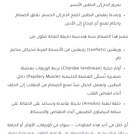
بمرور الدم إلى البطين الأيسر.
وعندما ينقبض البطين لضخ الدم إلى الجسم، يغلق الصمام
بإحكام لمنع أي ارتجاع إلى الأذين.
يتميز هذا الصمام ببنية هندسية دقيقة للغاية تتكون من:
وريقتين (Leaflets) رقيقتين من الأنسجة المرنة تتحركان بتناغم
تام.
أوتار حبلية (Chordae tendineae) تربط الوريقات بعضلة
صغيرة تُسمّى العضلة الحليمية (Papillary Muscle) داخل
البطين، وتعمل كحبال شدّ تمنع الصمام من الانقلاب إلى الخلف
أثناء انقباض القلب.
حلقة ليفية (Annulus) تحيط بقاعدته وتساعد على الحفاظ على
شكله البيضاوي الطبيعي أثناء الانقباض والانبساط.
أي خلل في أحد هذه المكونات — سواء في الوريقات، الأوتار، أو الحلقة
— يؤثر مباشرة على قدرة الصمام على الإغلاق الكامل. وعندما لا يغلق