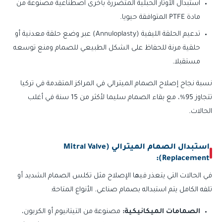
استبدال الأوتار الحبلية المتضررة بأخرى اصطناعية مصنوعة من
مادة PTFE المتوافقة حيويا.
تدعيم الحلقة الليفية (Annuloplasty) عبر وضع حلقة معدنية أو
حلقية مرنة للحفاظ على الشكل الطبيعي للصمام ومنع توسعه
مستقبلا.
نسبة نجاح إصلاح الصمام الميترالي في المراكز المتقدمة في تركيا
تتجاوز 95%، مع بقاء الصمام سليما لأكثر من 15 سنة في أغلب
الحالات.
استبدال الصمام الميترالي (Mitral Valve
Replacement):
في الحالات التي يتعذر فيها الإصلاح مثل تكلس الصمام الشديد أو
تلفه الكامل يتم استبداله بصمام صناعي. الأنواع المتاحة:
الصمامات الميكانيكية:
مصنوعة من التيتانيوم أو الكربون،