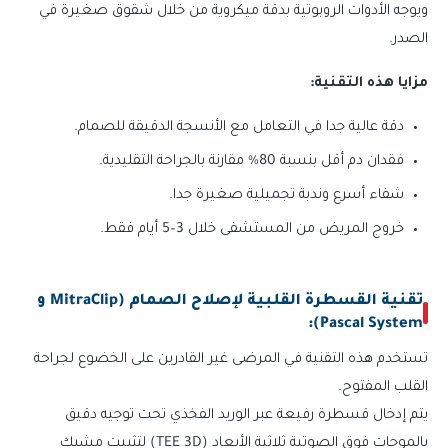
ويوجه الأدوات الروبوتية بدقة ميكروية من خلال شقوق صغيرة في
الصدر.
مزايا هذه التقنية:
دقة عالية جدا في التعامل مع الأنسجة الدقيقة للصمام.
فقدان دم أقل بنسبة 80% مقارنة بالجراحة التقليدية.
شفاء أسرع وندبة تجميلية صغيرة جدا.
خروج المريض من المستشفى خلال 3–5 أيام فقط.
تقنية القسطرة القلبية لإصلاح الصمام (MitraClip و
Pascal System):
تستخدم هذه التقنية في المرضى غير القادرين على الخضوع لجراحة
القلب المفتوح.
يتم إدخال قسطرة رفيعة عبر الوريد الفخذي تحت توجيه دقيق
بالموجات فوق الصوتية ثلاثية الأبعاد (TEE 3D) لتثبيت مشبك