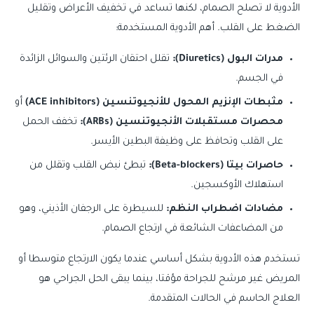
الأدوية لا تصلح الصمام، لكنها تساعد في تخفيف الأعراض وتقليل
الضغط على القلب. أهم الأدوية المستخدمة:
مدرات البول (Diuretics):
تقلل احتقان الرئتين والسوائل الزائدة
في الجسم.
مثبطات الإنزيم المحول للأنجيوتنسين (ACE inhibitors)
أو
محصرات مستقبلات الأنجيوتنسين (ARBs):
تخفف الحمل
على القلب وتحافظ على وظيفة البطين الأيسر.
حاصرات بيتا (Beta-blockers):
تبطئ نبض القلب وتقلل من
استهلاك الأوكسجين.
مضادات اضطراب النظم:
للسيطرة على الرجفان الأذيني، وهو
من المضاعفات الشائعة في ارتجاع الصمام.
تستخدم هذه الأدوية بشكل أساسي عندما يكون الارتجاع متوسطا أو
المريض غير مرشح للجراحة مؤقتا، بينما يبقى الحل الجراحي هو
العلاج الحاسم في الحالات المتقدمة.