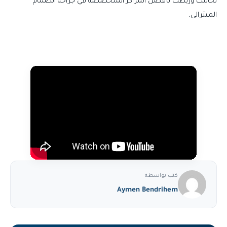
لحالتك وربطك بأفضل المراكز المتخصصة في جراحة الصمام
الميترالي.
كتب بواسطة
Aymen Bendrihem