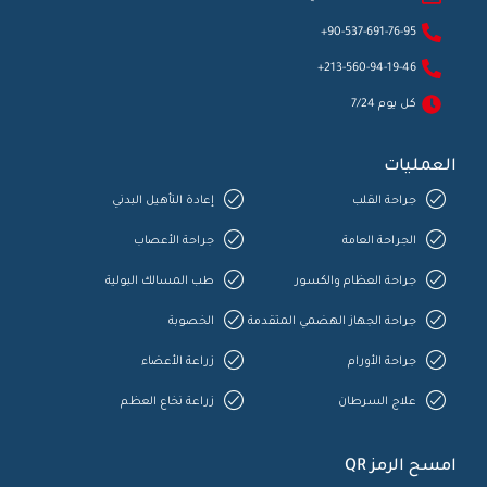
90-537-691-76-95+
213-560-94-19-46+
كل يوم 7/24
العمليات
جراحة القلب
إعادة التأهيل البدني
الجراحة العامة
جراحة الأعصاب
جراحة العظام والكسور
طب المسالك البولية
جراحة الجهاز الهضمي المتقدمة
الخصوبة
جراحة الأورام
زراعة الأعضاء
علاج السرطان
زراعة نخاع العظم
امسح الرمز QR