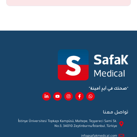
"صحتك في أيدٍ أمينة"
تواصل معنا
İstinye Üniversitesi Topkapı Kampüsü, Maltepe, Teyyareci Sami Sk.
No:3, 34010 Zeytinburnu/İstanbul, Türkiye
info@safakmedical.com