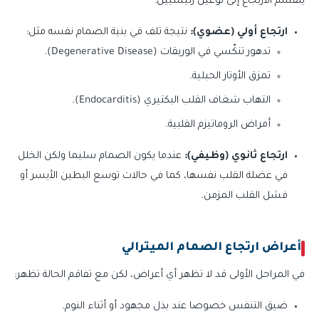
ينقسم الارتجاع إلى نوعين رئيسيين:
ارتجاع أولي (عضوي):
نتيجة تلف في بنية الصمام نفسه مثل:
تدهور تنكّسي في الوريقات (Degenerative Disease).
تمزق الأوتار الحبلية.
التهاب شغاف القلب البكتيري (Endocarditis).
أمراض الروماتيزم القلبية.
ارتجاع ثانوي (وظيفي):
عندما يكون الصمام سليما ولكن الخلل
في عضلة القلب نفسها، كما في حالات توسع البطين الأيسر أو
فشل القلب المزمن.
أعراض ارتجاع الصمام الميترالي
في المراحل الأولى قد لا تظهر أي أعراض، لكن مع تفاقم الحالة تظهر:
ضيق التنفس خصوصا عند بذل مجهود أو أثناء النوم.