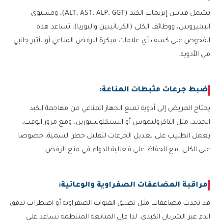
تشمل قياس إنزيمات الكبد (ALT، AST، ALP، GGT)، ومستوى
البيليروبين، ووظائف الكلى (الكرياتينين واليوريا). تساعد هذه
الفحوص على كشف أي علامات مبكرة للرفض المناعي أو تأثير جانبي
من الأدوية.
ضبط جرعات مثبطات المناعة:
يحتاج المريض إلى أدوية تمنع الجهاز المناعي من مهاجمة الكبد
الجديد، مثل التاكروليموس أو السيكلوسبورين. ومع مرور الوقت،
يعمل الطبيب على تعديل الجرعات لتقليل خطر السمية، خصوصا
على الكلى، مع الحفاظ على فعالية الدواء في منع الرفض.
مراقبة المضاعفات الصفراوية والوعائية:
قد تحدث مضاعفات مثل تضيق القنوات الصفراوية أو اضطراب تدفق
الدم عبر الشريان الكبدي. لذا فإن المتابعة المنتظمة تساعد على