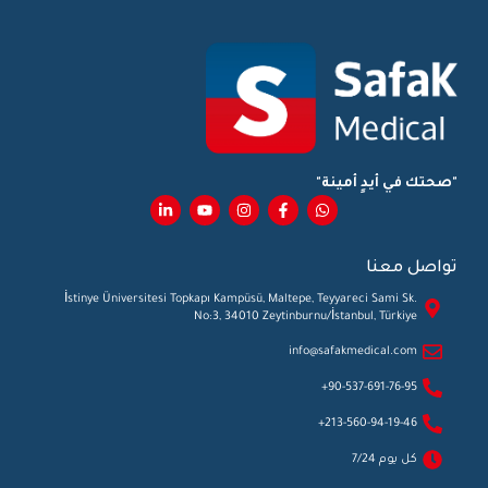
"صحتك في أيدٍ أمينة"
تواصل معنا
İstinye Üniversitesi Topkapı Kampüsü, Maltepe, Teyyareci Sami Sk.
No:3, 34010 Zeytinburnu/İstanbul, Türkiye
info@safakmedical.com
90-537-691-76-95+
213-560-94-19-46+
كل يوم 7/24