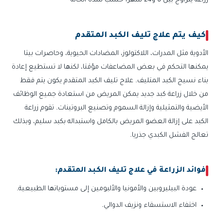
زراعة يتراوح بين 6 و24 شهرا حسب شدة الحالة
كيف يتم علاج تليف الكبد المتقدم
الأدوية مثل المدرات، اللاكتولوز، المضادات الحيوية، وحاصرات بيتا
يمكنها التحكم في بعض المضاعفات مؤقتا، لكنها لا تستطيع إعادة
بناء نسيج الكبد المتليف. علاج تليف الكبد المتقدم يكون يتم فقط
من خلال زراعة كبد جديد يمكن المريض من استعادة جميع الوظائف
الأيضية والتمثيلية وإزالة السموم وتصنيع البروتينات. تقوم زراعة
الكبد على إزالة العضو المريض بالكامل واستبداله بكبد سليم، وبذلك
تعالج الفشل الكبدي جذريا.
فوائد الزراعة في علاج تليف الكبد المتقدم:
عودة البيليروبين والأمونيا والألبومين إلى مستوياتها الطبيعية.
اختفاء الاستسقاء ونزيف الدوالي.