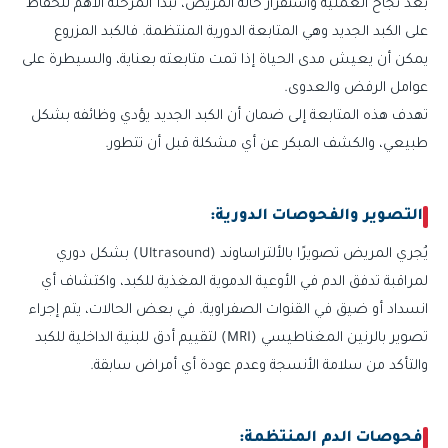
بعد نجاح العملية واستقرار حالة المريض، تبدأ المرحلة الأهم للحفاظ
على الكبد الجديد وهي المتابعة الدورية المنتظمة. فالكبد المزروع
يمكن أن يعيش مدى الحياة إذا تمت متابعته بعناية، والسيطرة على
عوامل الرفض والعدوى.
تهدف هذه المتابعة إلى ضمان أن الكبد الجديد يؤدي وظائفه بشكل
طبيعي، والكشف المبكر عن أي مشكلة قبل أن تتطور.
التصوير والفحوصات الدورية:
يُجري المريض تصويرًا بالألتراساوند (Ultrasound) بشكل دوري
لمراقبة تدفق الدم في الأوعية الدموية المغذية للكبد، واكتشاف أي
انسداد أو ضيق في القنوات الصفراوية. في بعض الحالات، يتم إجراء
تصوير بالرنين المغناطيسي (MRI) لتقييم أدق للبنية الداخلية للكبد
والتأكد من سلامة الأنسجة وعدم عودة أي أمراض سابقة.
فحوصات الدم المنتظمة: