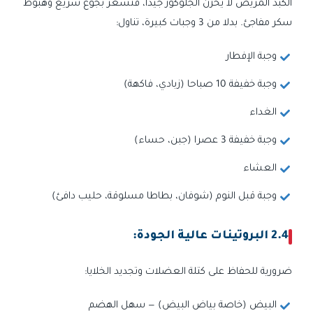
الكبد المريض لا يخزن الجلوكوز جيدا، فتشعر بجوع سريع وهبوط
سكر مفاجئ. بدلا من 3 وجبات كبيرة، تناول:
وجبة الإفطار
وجبة خفيفة 10 صباحا (زبادي، فاكهة)
الغداء
وجبة خفيفة 3 عصرا (جبن، حساء)
العشاء
وجبة قبل النوم (شوفان، بطاطا مسلوقة، حليب دافئ)
2.4 البروتينات عالية الجودة:
ضرورية للحفاظ على كتلة العضلات وتجديد الخلايا:
البيض (خاصة بياض البيض) — سهل الهضم