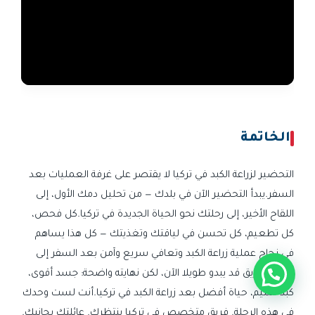
الخاتمة
التحضير لزراعة الكبد في تركيا لا يقتصر على غرفة العمليات بعد
السفر.يبدأ التحضير الآن في بلدك — من تحليل دمك الأول، إلى
اللقاح الأخير، إلى رحلتك نحو الحياة الجديدة في تركيا.كل فحص،
كل تطعيم، كل تحسن في لياقتك وتغذيتك — كل هذا يساهم
في نجاح عملية زراعة الكبد وتعافي سريع وآمن بعد السفر إلى
تركيا.الطريق قد يبدو طويلا الآن، لكن نهايته واضحة: جسد أقوى،
كبد سليم، حياة أفضل بعد زراعة الكبد في تركيا.أنت لست وحدك
في هذه الرحلة. فريق متخصص في تركيا ينتظرك. عائلتك بجانبك.