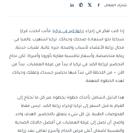
in
✆
𝕏
f
شارك المقال
إذا كنت تفكر في إجراء
زراعة كبد في تركيا
، فأنت اتخذت قرارا
شجاعا نحو استعادة صحتك وحياتك. تركيا اشتهرت عالميا في
مجال زراعة الأعضاء لأسباب واضحة: خبرة عالية، تقنيات حديثة،
رعاية متخصصة، وأسعار تنافسية مقارنة بأوروبا وأميركا. لكن نجاح
التحضير لزراعة الكبد في تركيا لا يبدأ من غرفة العمليات. يبدأ من
الآن — من اللحظة التي تبدأ فيها تحضير جسدك وعقلك وحياتك
لهذه الخطوة المهمة.
هذا الدليل الشامل يأخذك خطوة بخطوة عبر كل ما تحتاج إلى
القيام به قبل السفر إلى تركيا لإجراء زراعة الكبد. ليس فقط
الفحوصات الطبية، بل كل شيء يتعلق بالتحضير. الهدف واحد
واضح: أن تصل إلى غرفة العمليات في أفضل حالاتك الصحية
والنفسية لضمان أعلى فرص النجاح وأسرع تعافي بعد زراعة