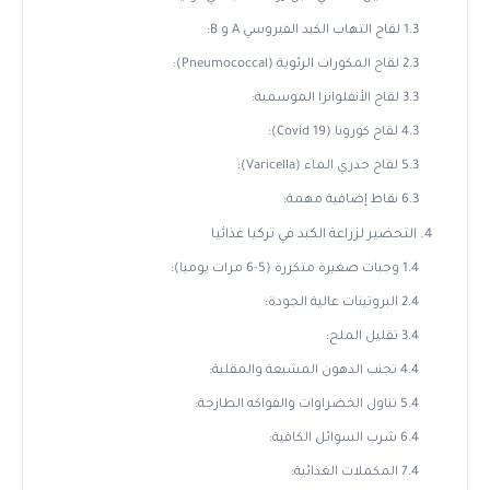
1.3 لقاح التهاب الكبد الفيروسي A و B:
2.3 لقاح المكورات الرئوية (Pneumococcal):
3.3 لقاح الأنفلوانزا الموسمية:
4.3 لقاح كورونا (Covid 19):
5.3 لقاح جدري الماء (Varicella):
6.3 نقاط إضافية مهمة:
4. التحضير لزراعة الكبد في تركيا غذائيا
1.4 وجبات صغيرة متكررة (5-6 مرات يوميا):
2.4 البروتينات عالية الجودة:
3.4 تقليل الملح:
4.4 تجنب الدهون المشبعة والمقلية:
5.4 تناول الخضراوات والفواكه الطازجة:
6.4 شرب السوائل الكافية:
7.4 المكملات الغذائية: