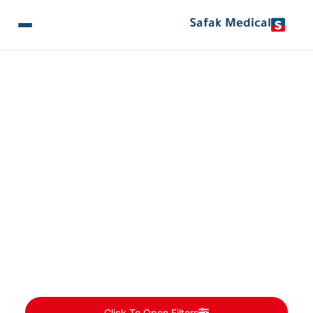
Safak Medical
المقالات والأخبار
Doctors Categories: الأنف والاذن والحنجرة
Click To Open Filters