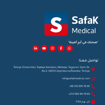
"صحتك في أيدٍ أمينة"
تواصل معنا
İstinye Üniversitesi Topkapı Kampüsü, Maltepe, Teyyareci Sami Sk.
No:3, 34010 Zeytinburnu/İstanbul, Türkiye
info@safakmedical.com
90-537-691-76-95+
213-560-94-19-46+
كل يوم 7/24