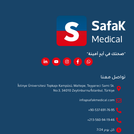
"صحتك في أيدٍ أمينة"
تواصل معنا
İstinye Üniversitesi Topkapı Kampüsü, Maltepe, Teyyareci Sami Sk.
No:3, 34010 Zeytinburnu/İstanbul, Türkiye
info@safakmedical.com
90-537-691-76-95+
213-560-94-19-46+
كل يوم 7/24