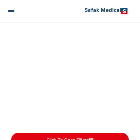
Safak Medical
المقالات والأخبار
Doctors Categories: جراحة المسالك البولية
Click To Open Filters