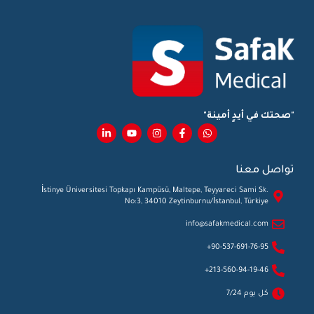
"صحتك في أيدٍ أمينة"
تواصل معنا
İstinye Üniversitesi Topkapı Kampüsü, Maltepe, Teyyareci Sami Sk.
No:3, 34010 Zeytinburnu/İstanbul, Türkiye
info@safakmedical.com
90-537-691-76-95+
213-560-94-19-46+
كل يوم 7/24