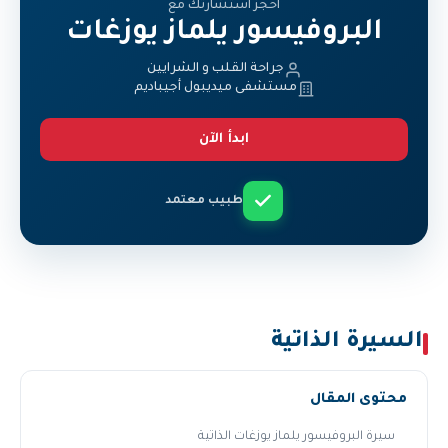
احجز استشارتك مع
البروفيسور يلماز يوزغات
جراحة القلب و الشرايين
مستشفى ميديبول أجيباديم
ابدأ الآن
طبيب معتمد
السيرة الذاتية
محتوى المقال
سيرة البروفيسور يلماز يوزغات الذاتية