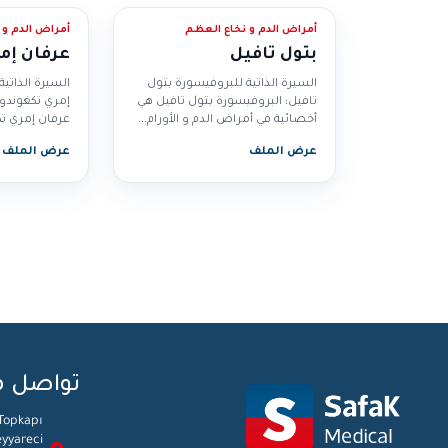
أمراض الدم و نخاع العظم
أمراض الدم و 
بتول تافيل
عرفان إم
السيرة الذاتية للبروفيسورة بتول
السيرة الذاتي
تافيل: البروفيسورة بتول تافيل هي
إمري تكغوندوز
أخصائية في أمراض الدم و الأورام...
عرفان إمري ت
في أمراض...
عرض الملف
عرض الملف
تواصل م
 Topkapı
yyareci