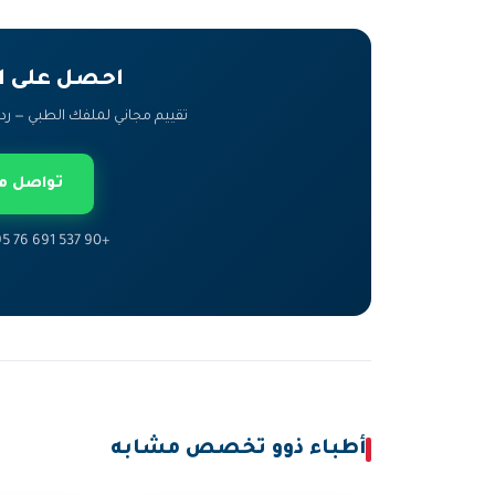
احصل على ا
تقييم مجاني لملفك الطبي — رد خلال 24 ساعة — فريق ع
تواصل مع
+90 537 691 76 95 — متاح 7 أيام في الأسبوع
أطباء ذوو تخصص مشابه