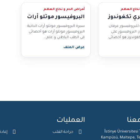
نخاع العظم
أمراض الدم و نخاع العظم
ري تكغوندوز
البروفيسور موتلو أرات
ة للبروفيسور عرفان
سيرة البروفيسور موتلو أرات الذاتية
: البروفيسور علي
البروفيسور موتلو أرات هو أخصائي
كغوندوز هو أخصائي
في الطب الباطني و علم...
عرض الملف
عنا
العمليات
İstinye Üniversitesi
جراحة القلب
إعادة
Kampüsü, Maltepe, Te