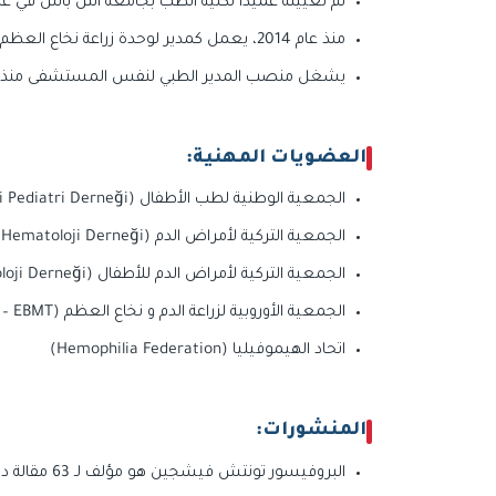
تم تعيينه عميدًا لكلية الطب بجامعة التن باش في عام 018
منذ عام 2014، يعمل كمدير لوحدة زراعة نخاع العظم للأطفال في مستشفى ميديكال بارك بحجيليفلر.
يشغل منصب المدير الطبي لنفس المستشفى منذ عام 7
العضويات المهنية:
الجمعية الوطنية لطب الأطفال (Milli Pediatri Derneği)
الجمعية التركية لأمراض الدم (Türk Hematoloji Derneği)
الجمعية التركية لأمراض الدم للأطفال (Türk Pediatrik Hematoloji Derneği)
الجمعية الأوروبية لزراعة الدم و نخاع العظم (European Society for Blood and Marrow Transplantation – EBMT)
اتحاد الهيموفيليا (Hemophilia Federation)
المنشورات:
البروفيسور تونتش فيشجين هو مؤلف لـ 63 مقالة دولية مدرجة على منصة Web of Science.