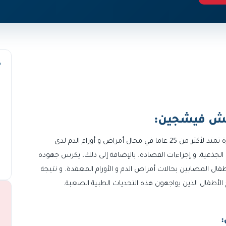
م
نتش فيشجين:
البروفيسور تونتش فيشجين هو أخصائي بارز يتمتع بخبرة تمتد لأكثر من 25 عاما في مجال أمراض و أورام الدم لدى
 الجذعية، و إجراءات الفصادة. بالإضافة إلى ذلك، يكرس جهوده
أطفال المصابين بحالات أمراض الدم و الأورام المعقدة. و نتيجة
أطفال الذين يواجهون هذه التحديات الطبية الصعبة.
: