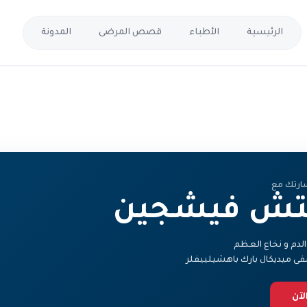
الرئيسية
الأطباء
قصص المرضى
المدونة
ارتك مع
تش فيشجين
لدم و نخاع العظم
 ميديكال بارك باهشيلييفلر
لآن