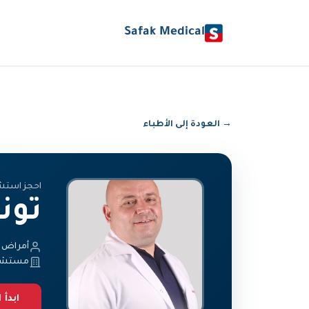
Safak Medical
→ العودة إلى الأطباء
احجز استش
تون
أمراض ا
مستشفى
ابدأ ا