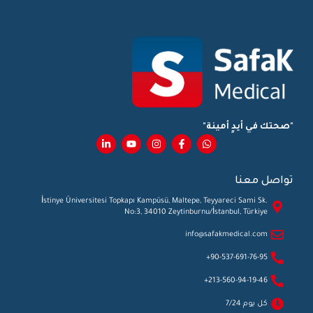
"صحتك في أيدٍ أمينة"
تواصل معنا
İstinye Üniversitesi Topkapı Kampüsü, Maltepe, Teyyareci Sami Sk.
No:3, 34010 Zeytinburnu/İstanbul, Türkiye
info@safakmedical.com
90-537-691-76-95+
213-560-94-19-46+
كل يوم 7/24