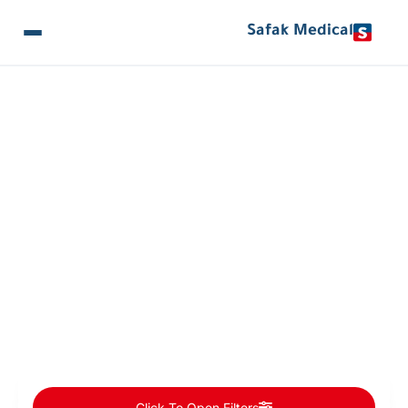
Safak Medical
المقالات والأخبار
Hospitals Categories: جراحة القلب
Click To Open Filters