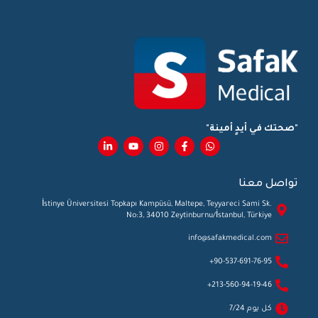
"صحتك في أيدٍ أمينة"
تواصل معنا
İstinye Üniversitesi Topkapı Kampüsü, Maltepe, Teyyareci Sami Sk.
No:3, 34010 Zeytinburnu/İstanbul, Türkiye
info@safakmedical.com
90-537-691-76-95+
213-560-94-19-46+
كل يوم 7/24