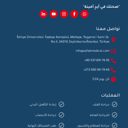
"صحتك في أيدٍ أمينة"
تواصل معنا
İstinye Üniversitesi Topkapı Kampüsü, Maltepe, Teyyareci Sami Sk.
No:3, 34010 Zeytinburnu/İstanbul, Türkiye
info@safakmedical.com
90-537-691-76-95+
213-560-94-19-46+
كل يوم 7/24
العمليات
جراحة القلب
إعادة التأهيل البدني
الجراحة العامة
جراحة الأعصاب
جراحة العظام والكسور
طب المسالك البولية