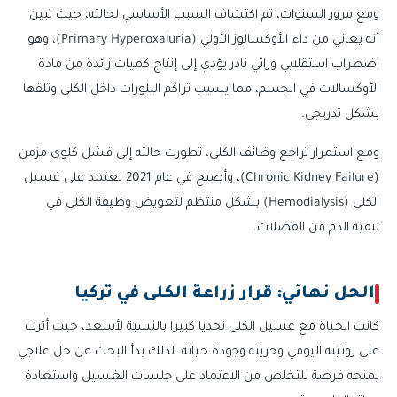
ومع مرور السنوات، تم اكتشاف السبب الأساسي لحالته، حيث تبين
أنه يعاني من داء الأوكسالوز الأولي (Primary Hyperoxaluria)، وهو
اضطراب استقلابي وراثي نادر يؤدي إلى إنتاج كميات زائدة من مادة
الأوكسالات في الجسم، مما يسبب تراكم البلورات داخل الكلى وتلفها
بشكل تدريجي.
ومع استمرار تراجع وظائف الكلى، تطورت حالته إلى فشل كلوي مزمن
(Chronic Kidney Failure)، وأصبح في عام 2021 يعتمد على غسيل
الكلى (Hemodialysis) بشكل منتظم لتعويض وظيفة الكلى في
تنقية الدم من الفضلات.
الحل نهائي: قرار زراعة الكلى في تركيا
كانت الحياة مع غسيل الكلى تحديا كبيرا بالنسبة لأسعد، حيث أثرت
على روتينه اليومي وحريته وجودة حياته. لذلك بدأ البحث عن حل علاجي
يمنحه فرصة للتخلص من الاعتماد على جلسات الغسيل واستعادة