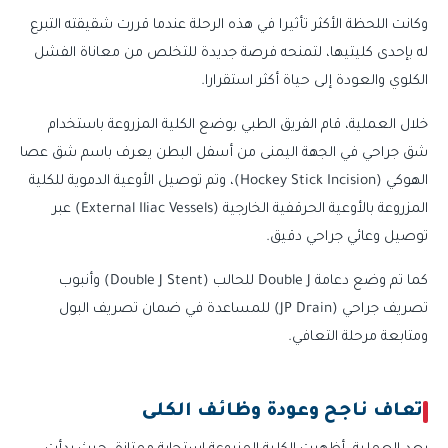
وكانت اللحظة الأكثر تأثيرا في هذه الرحلة عندما قررت شقيقته التبرع
له بإحدى كليتيها، لتمنحه فرصة جديدة للتخلص من معاناة الفشل
الكلوي والعودة إلى حياة أكثر استقرارا.
خلال العملية، قام الفريق الطبي بوضع الكلية المزروعة باستخدام
شق جراحي في الجهة اليمنى من أسفل البطن يعرف باسم شق عصا
الهوكي (Hockey Stick Incision)، وتم توصيل الأوعية الدموية للكلية
المزروعة بالأوعية الحرقفية الخارجية (External Iliac Vessels) عبر
توصيل وعائي جراحي دقيق.
كما تم وضع دعامة Double J للحالب (Double J Stent) وأنبوب
تصريف جراحي (JP Drain) للمساعدة في ضمان تصريف البول
ومتابعة مرحلة التعافي.
تعاف ناجح وعودة وظائف الكلى