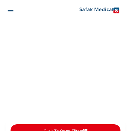
Safak Medical
المقالات والأخبار
Procedures Categories: علاج السرطان
Click To Open Filters