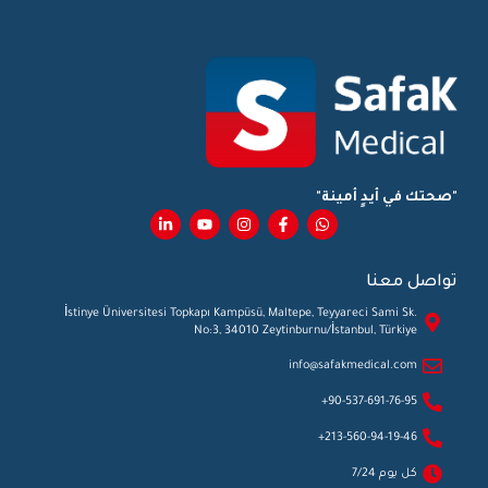
"صحتك في أيدٍ أمينة"
تواصل معنا
İstinye Üniversitesi Topkapı Kampüsü, Maltepe, Teyyareci Sami Sk.
No:3, 34010 Zeytinburnu/İstanbul, Türkiye
info@safakmedical.com
90-537-691-76-95+
213-560-94-19-46+
كل يوم 7/24