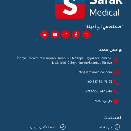
"صحتك في أيدٍ أمينة"
تواصل معنا
İstinye Üniversitesi Topkapı Kampüsü, Maltepe, Teyyareci Sami Sk.
No:3, 34010 Zeytinburnu/İstanbul, Türkiye
info@safakmedical.com
90-537-691-76-95+
213-560-94-19-46+
كل يوم 7/24
العمليات
جراحة القلب
إعادة التأهيل البدني