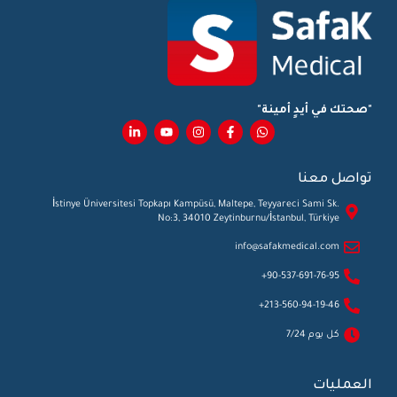
"صحتك في أيدٍ أمينة"
تواصل معنا
İstinye Üniversitesi Topkapı Kampüsü, Maltepe, Teyyareci Sami Sk.
No:3, 34010 Zeytinburnu/İstanbul, Türkiye
info@safakmedical.com
90-537-691-76-95+
213-560-94-19-46+
كل يوم 7/24
العمليات