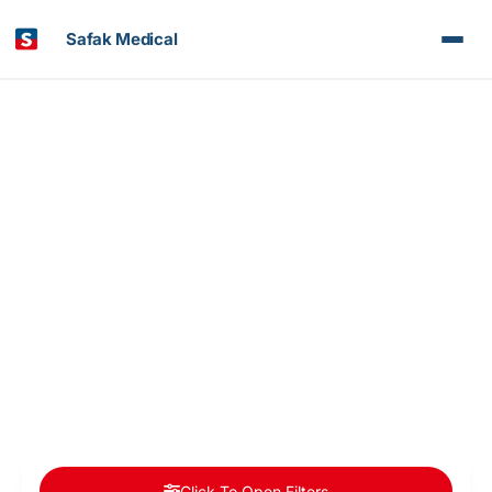
Safak Medical
Articles et Nouvelles
Doctors Categories : Orthopédie et traumatologie
Click To Open Filters