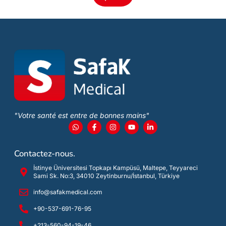
"Votre santé est entre de bonnes mains"
Contactez-nous.
İstinye Üniversitesi Topkapı Kampüsü, Maltepe, Teyyareci
Sami Sk. No:3, 34010 Zeytinburnu/İstanbul, Türkiye
info@safakmedical.com
+90-537-691-76-95
+213-560-94-19-46