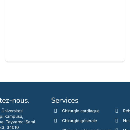
tez-nous.
Services
e Üniversitesi
Chirurgie cardiaque
Réh
pı Kampüsü,
Chirurgie générale
Neu
e, Teyyareci Sami
o:3, 34010