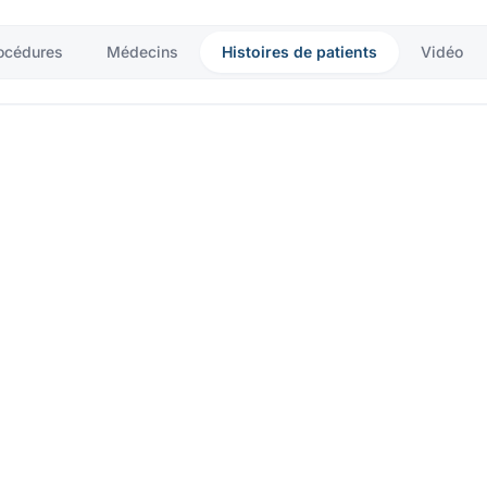
océdures
Médecins
Histoires de patients
Vidéo
Histoires de patient
Changer des vies, faire la différence