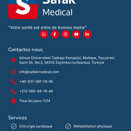
"Votre santé est entre de bonnes mains"
Contactez-nous.
İstinye Üniversitesi Topkapı Kampüsü, Maltepe, Teyyareci
Sami Sk. No:3, 34010 Zeytinburnu/İstanbul, Türkiye
info@safakmedical.com
+90-537-691-76-95
+213-560-94-19-46
Tous les jours 7/24
Services
Chirurgie cardiaque
Réhabilitation physique