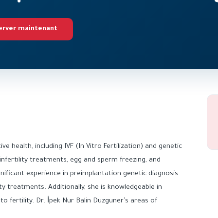
erver maintenant
ve health, including IVF (In Vitro Fertilization) and genetic
infertility treatments, egg and sperm freezing, and
nificant experience in preimplantation genetic diagnosis
ty treatments. Additionally, she is knowledgeable in
 fertility. Dr. İpek Nur Balin Duzguner’s areas of