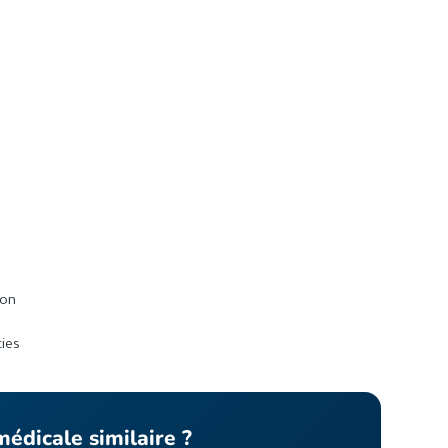
ion
ies
édicale similaire ?