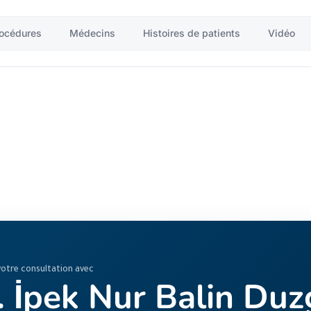
océdures
Médecins
Histoires de patients
Vidéo
votre consultation avec
. İpek Nur Balin Du