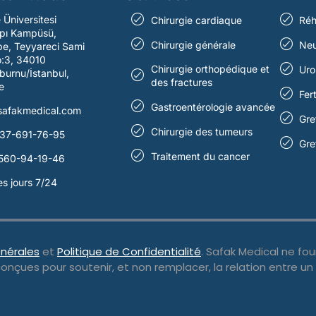
e Üniversitesi
Chirurgie cardiaque
Réh
pı Kampüsü,
Chirurgie générale
Neu
e, Teyyareci Sami
o:3, 34010
Chirurgie orthopédique et
Uro
burnu/İstanbul,
des fractures
e
Fert
Gastroentérologie avancée
safakmedical.com
Gre
Chirurgie des tumeurs
37-691-76-95
Gre
Traitement du cancer
560-94-19-46
es jours 7/24
nérales
et
Politique de Confidentialité
. Safak Medical ne fo
conçues pour soutenir, et non remplacer, la relation entre un 