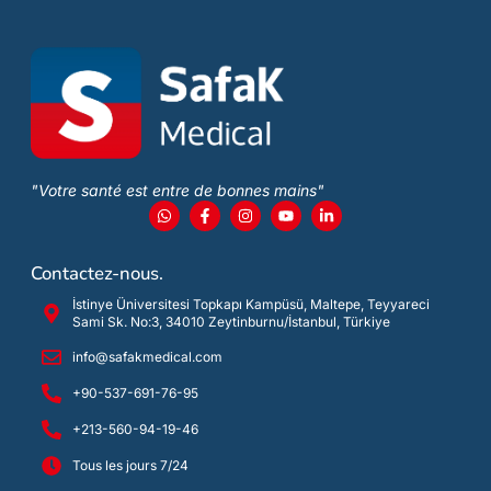
"Votre santé est entre de bonnes mains"
Contactez-nous.
İstinye Üniversitesi Topkapı Kampüsü, Maltepe, Teyyareci
Sami Sk. No:3, 34010 Zeytinburnu/İstanbul, Türkiye
info@safakmedical.com
+90-537-691-76-95
+213-560-94-19-46
Tous les jours 7/24