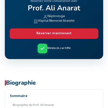
Réservez votre consultation avec
Prof. Ali Anarat
Néphrologie
Hôpital Memorial Atasehir
Réserver maintenant
Médecin certifié
Biographie
Sommaire
Biographie du Prof. Ali Anarat: