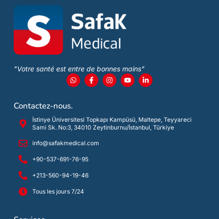
"Votre santé est entre de bonnes mains"
Contactez-nous.
İstinye Üniversitesi Topkapı Kampüsü, Maltepe, Teyyareci
Sami Sk. No:3, 34010 Zeytinburnu/İstanbul, Türkiye
info@safakmedical.com
+90-537-691-76-95
+213-560-94-19-46
Tous les jours 7/24