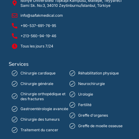
İstinye Üniversitesi Topkapı Kampüsü, Maltepe, Teyyareci
Sami Sk. No:3, 34010 Zeytinburnu/İstanbul, Türkiye
info@safakmedical.com
+90-537-691-76-95
+213-560-94-19-46
Tous les jours 7/24
Services
Chirurgie cardiaque
Réhabilitation physique
Chirurgie générale
Neurochirurgie
Chirurgie orthopédique et
Urologie
des fractures
Fertilité
Gastroentérologie avancée
Greffe d'organes
Chirurgie des tumeurs
Greffe de moelle osseuse
Traitement du cancer