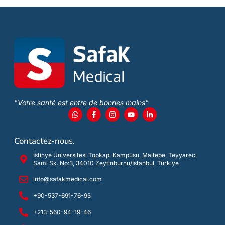
"Votre santé est entre de bonnes mains"
Contactez-nous.
İstinye Üniversitesi Topkapı Kampüsü, Maltepe, Teyyareci
Sami Sk. No:3, 34010 Zeytinburnu/İstanbul, Türkiye
info@safakmedical.com
+90-537-691-76-95
+213-560-94-19-46