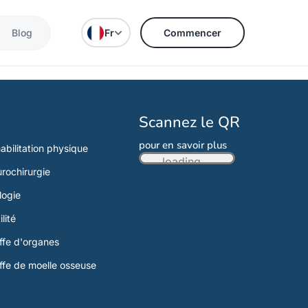
Blog
Fr
Commencer
Scannez le QR
pour en savoir plus
abilitation physique
loading...
rochirurgie
logie
ilité
ffe d'organes
ffe de moelle osseuse