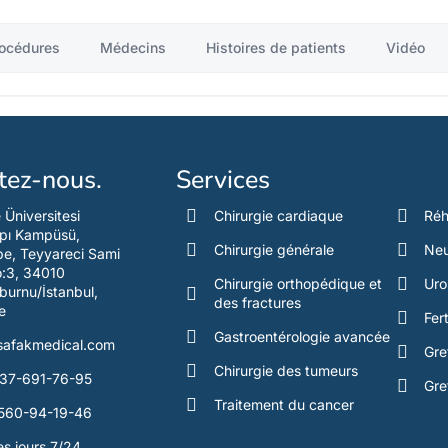
océdures
Médecins
Histoires de patients
Vidéo
tez-nous.
Services
e Üniversitesi
Chirurgie cardiaque
Réh
pı Kampüsü,
Chirurgie générale
Neu
e, Teyyareci Sami
o:3, 34010
Chirurgie orthopédique et
Uro
burnu/İstanbul,
des fractures
e
Fert
Gastroentérologie avancée
safakmedical.com
Gre
Chirurgie des tumeurs
37-691-76-95
Gre
Traitement du cancer
560-94-19-46
es jours 7/24