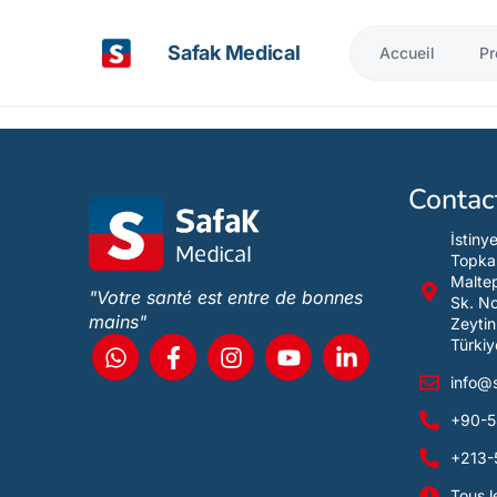
Safak Medical
Accueil
Pr
Contac
İstiny
Topka
Maltep
"Votre santé est entre de bonnes
Sk. N
mains"
Zeytin
Türkiy
info@
+90-5
+213-
Tous l