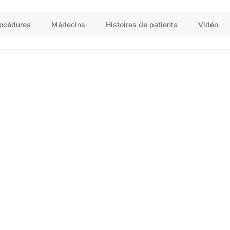
océdures
Médecins
Histoires de patients
Vidéo
Articles et Nouvelle
Hospitals Categories : Neurochirurgie