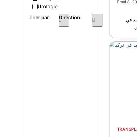
mai 8, 2
Urologie
Trier par :
Direction:
بد في
TRANSPL