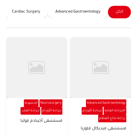
الكل
Advanced Gastroentology
Cardiac Surgery
Advanced Gastroentology
Neurosurgery
الخصوبة
الجراحة العامة
جراحة الأورام
جراحة الأورام
جراحة القلب
زراعة نخاع العظم
مستشفى أجيبادم فوليا
مستشفى ميديكال فلوريا