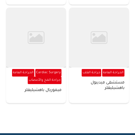
الجراحة العامة
جراحة القلب
Cardiac Surgery
الجراحة العامة
جراحة المخ والأعصاب
مستشفى ميديبول
باهشيليفلر
ميموريال باهشيليفلر