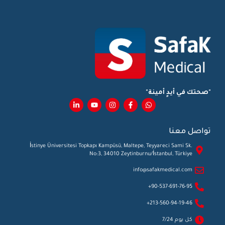
"صحتك في أيدٍ أمينة"
تواصل معنا
İstinye Üniversitesi Topkapı Kampüsü, Maltepe, Teyyareci Sami Sk.
No:3, 34010 Zeytinburnu/İstanbul, Türkiye
info@safakmedical.com
90-537-691-76-95+
213-560-94-19-46+
كل يوم 7/24