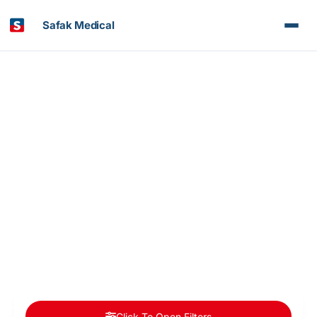
Safak Medical
Articles et Nouvelles
Doctors Categories : Gynécologie
Click To Open Filters