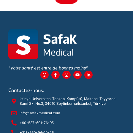
"Votre santé est entre de bonnes mains"
Contactez-nous.
İstinye Üniversitesi Topkapı Kampüsü, Maltepe, Teyyareci
Sami Sk. No:3, 34010 Zeytinburnu/İstanbul, Türkiye
info@safakmedical.com
+90-537-691-76-95
+213-560-94-19-46